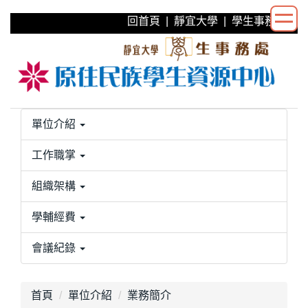
跳
回首頁
|
靜宜大學
|
學生事務處
到
主
要
內
容
區
單位介紹
工作職掌
組織架構
學輔經費
會議紀錄
首頁
單位介紹
業務簡介