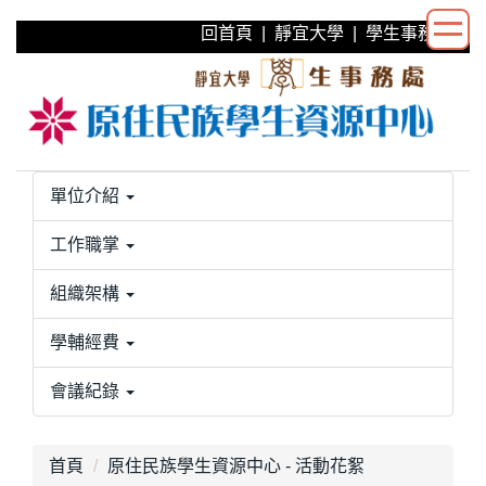
跳
回首頁
|
靜宜大學
|
學生事務處
到
主
要
內
容
區
單位介紹
工作職掌
組織架構
學輔經費
會議紀錄
首頁
原住民族學生資源中心 - 活動花絮