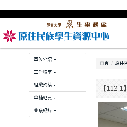
跳
到
主
要
內
容
區
單位介紹
首頁
原住民
工作職掌
組織架構
【112-
學輔經費
會議紀錄