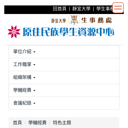
跳
回首頁
|
靜宜大學
|
學生事務處
到
主
要
內
容
區
單位介紹
工作職掌
組織架構
學輔經費
會議紀錄
首頁
學輔經費
特色主題