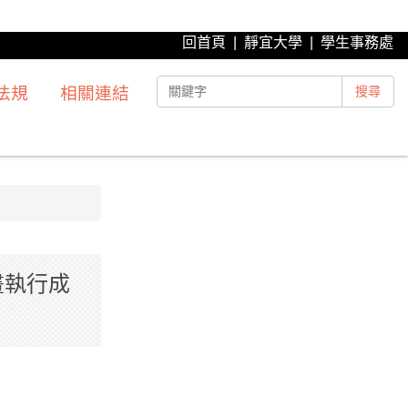
回首頁
|
靜宜大學
|
學生事務處
法規
相關連結
搜尋
畫執行成