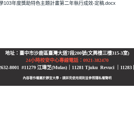
103年度獎助特色主題計畫第二年執行成效-定稿.docx
地址：臺中市沙鹿區臺灣大道7段200號(文興樓三樓315-3室)
24小時校安中心
專線電話：0921-382470
2-8001 #11279 江瑋芝(Mulas)｜11281 Tjuku Revuci ｜11283
內容著作權屬於靜宜大學，請詳見使用規則並參照
隱私權聲明