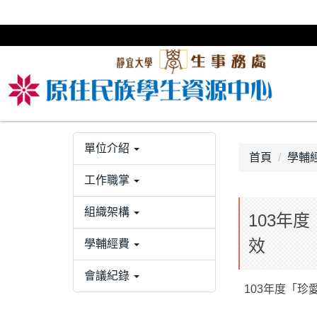
跳
到
主
要
內
容
區
單位介紹
首頁
學輔
工作職掌
組織架構
103年
效
學輔經費
會議紀錄
103年度「