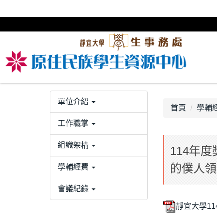
跳
到
主
要
內
容
區
單位介紹
首頁
學輔
工作職掌
組織架構
114年
的僕人領
學輔經費
會議紀錄
靜宜大學11