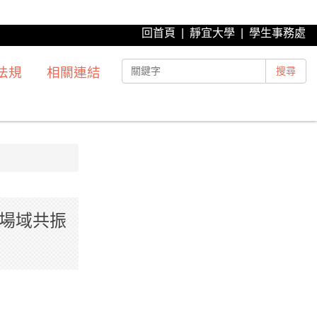
回首頁
|
靜宜大學
|
學生事務處
法規
相關連結
搜尋
力場域共振