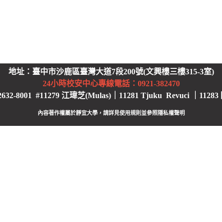
地址：臺中市沙鹿區臺灣大道7段200號(文興樓三樓315-3室)
24小時校安中心
專線電話：0921-382470
2-8001 #11279 江瑋芝(Mulas)｜11281 Tjuku Revuci ｜11283
內容著作權屬於靜宜大學，請詳見使用規則並參照
隱私權聲明