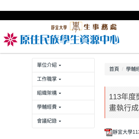
跳
到
主
要
內
容
區
單位介紹
首頁
學輔
工作職掌
組織架構
113年
畫執行成
學輔經費
會議紀錄
靜宜大學1