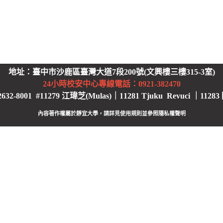
地址：臺中市沙鹿區臺灣大道7段200號(文興樓三樓315-3室)
24小時校安中心
專線電話：0921-382470
2-8001 #11279 江瑋芝(Mulas)｜11281 Tjuku Revuci ｜11283
內容著作權屬於靜宜大學，請詳見使用規則並參照
隱私權聲明