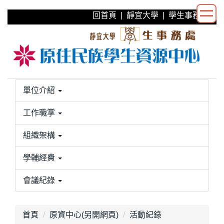
跳
回首頁
|
靜宜大學
|
學生事務處
到
主
要
內
容
區
單位介紹
工作職掌
組織架構
學輔經費
會議紀錄
首頁
原資中心(另開網頁)
活動紀錄