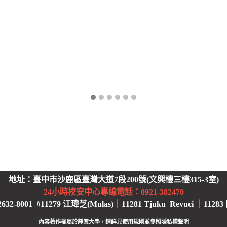
地址：臺中市沙鹿區臺灣大道7段200號(文興樓三樓315-3室)
24小時校安中心
專線電話：0921-382470
2-8001 #11279 江瑋芝(Mulas)｜11281 Tjuku Revuci ｜11283
內容著作權屬於靜宜大學，請詳見使用規則並參照
隱私權聲明