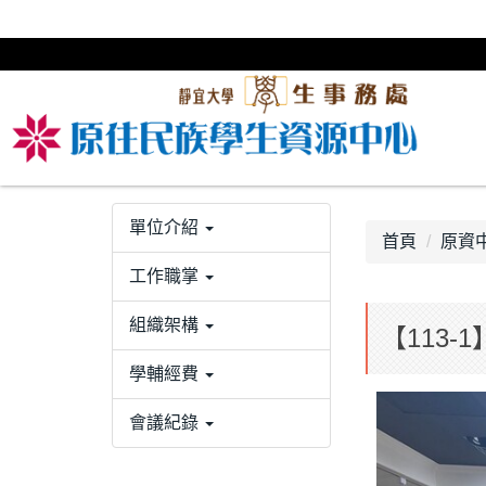
跳
到
主
要
內
容
區
單位介紹
首頁
原資中
工作職掌
組織架構
【113-
學輔經費
會議紀錄