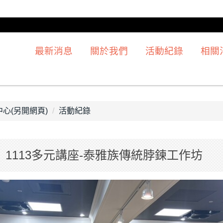
最新消息
關於我們
活動紀錄
相關
心(另開網頁)
活動紀錄
1】1113多元講座-泰雅族傳統脖鍊工作坊