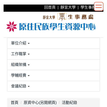
跳
回首頁
|
靜宜大學
|
學生事務處
到
主
要
內
容
區
單位介紹
工作職掌
組織架構
學輔經費
會議紀錄
首頁
原資中心(另開網頁)
活動紀錄