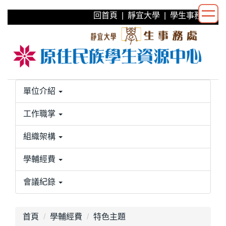
跳
回首頁
|
靜宜大學
|
學生事務處
到
主
要
內
容
區
單位介紹
工作職掌
組織架構
學輔經費
會議紀錄
首頁
學輔經費
特色主題