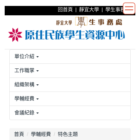
跳
回首頁
|
靜宜大學
|
學生事務處
到
主
要
內
容
區
單位介紹
工作職掌
組織架構
學輔經費
會議紀錄
首頁
學輔經費
特色主題