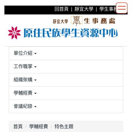
跳
回首頁
|
靜宜大學
|
學生事務處
到
主
要
內
容
區
單位介紹
工作職掌
組織架構
學輔經費
會議紀錄
首頁
學輔經費
特色主題