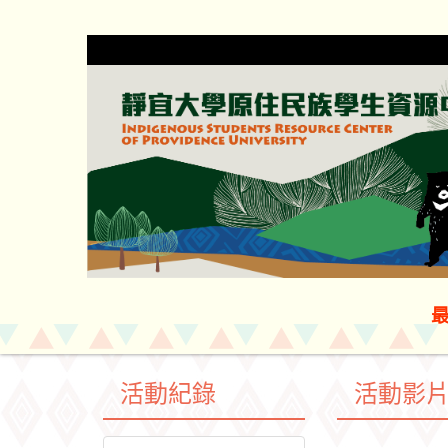
跳
到
主
要
內
容
區
活動紀錄
活動影