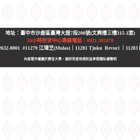
地址：臺中市沙鹿區臺灣大道7段200號(文興樓三樓315-3室)
24小時校安中心
專線電話：0921-382470
2-8001 #11279 江瑋芝(Mulas)｜11281 Tjuku Revuci ｜11283
內容著作權屬於靜宜大學，請詳見使用規則並參照
隱私權聲明